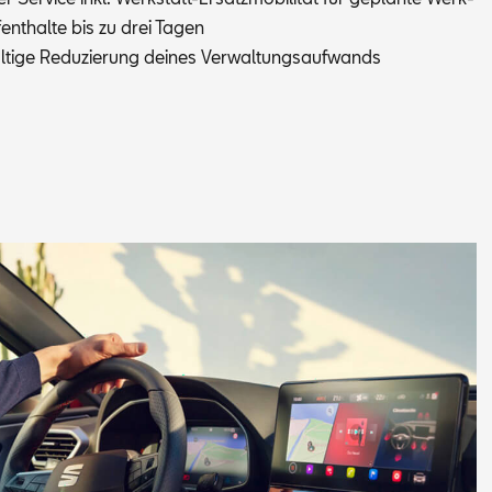
f­ent­hal­te bis zu drei Ta­gen
­ti­ge Re­du­zie­rung dei­nes Ver­wal­tungs­auf­wands