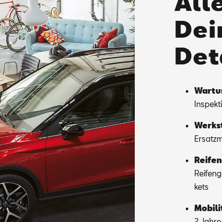
Alle
Dei
Det
War­tu
In­spek­
Werk­st
Er­satz­m
Rei­fen
Rei­fen­
kets
Mo­bi­li
2 Jah­re 