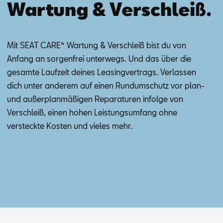
Wartung & Verschleiß.
Mit SEAT CA­RE⁴ War­tung & Ver­schleiß bist du von
An­fang an sor­gen­frei un­ter­wegs. Und das über die
ge­sam­te Lauf­zeit dei­nes Lea­sing­ver­trags. Ver­las­sen
dich un­ter an­de­rem auf ei­nen Rund­um­schutz vor plan-
und au­ßer­plan­mä­ßi­gen Re­pa­ra­tu­ren in­fol­ge von
Ver­schleiß, ei­nen ho­hen Leis­tungs­um­fang ohne
ver­steck­te Kos­ten und vie­les mehr.