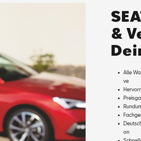
SEA
& V
Dei
Alle War­
ve
Her­vor­
Preis­ga
Rund­um­
Fach­ge­r
Deutsch­
on
Schnel­l