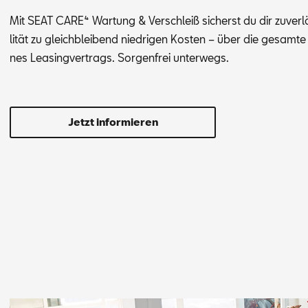
Mit SEAT CA­RE⁴ War­tung & Ver­schleiß si­cherst du dir zu­ver­lä
li­tät zu gleich­blei­bend nied­ri­gen Kos­ten – über die ge­sam­te
nes Lea­sing­ver­trags. Sor­gen­frei un­ter­wegs.
Jetzt informieren