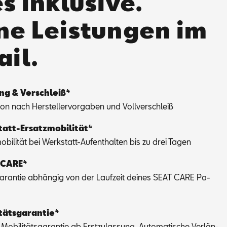
s inklusive.
ne Leistungen im
ail.
ng & Ver­schlei­ß⁴
ti­on nach Her­stel­ler­vor­ga­ben und Voll­ver­schleiß
att-Er­satz­mo­bi­li­tät⁴
o­bi­li­tät bei Werk­statt-Auf­ent­hal­ten bis zu drei Ta­gen
­CA­RE⁴
ga­ran­tie ab­hän­gig von der Lauf­zeit dei­nes SEAT CARE Pa­
­täts­ga­ran­tie⁴
Mo­bi­li­täts­ga­ran­tie ab Erst­zu­las­sung. Au­to­ma­ti­sche Ver­län­