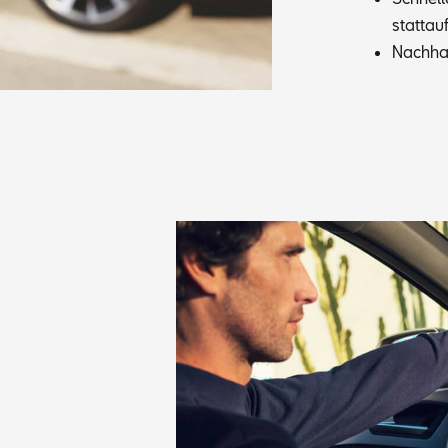
statt­au
Nach­hal
.