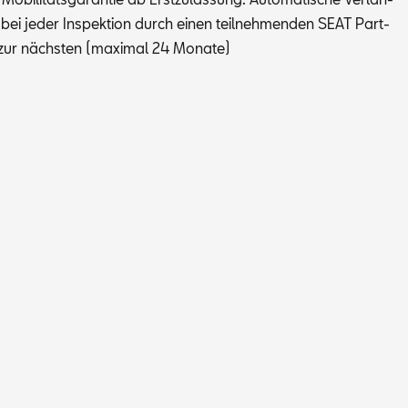
bei je­der In­spek­ti­on durch ei­nen teil­neh­men­den SEAT Part­
zur nächs­ten (ma­xi­mal 24 Mo­na­te)