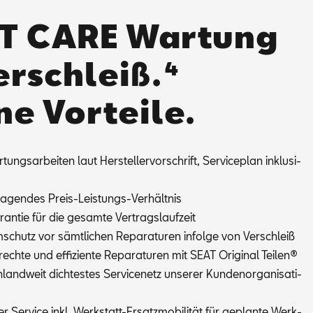
T CARE Wartung
erschleiß.⁴
ne Vorteile.
tungs­ar­bei­ten laut Her­stel­ler­vor­schrift, Ser­vice­plan in­klu­si­
ra­gen­des Preis-Leis­tungs-Ver­hält­nis
­ran­tie für die ge­sam­te Ver­trags­lauf­zeit
schutz vor sämt­li­chen Re­pa­ra­tu­ren in­fol­ge von Ver­schleiß
ech­te und ef­fi­zi­en­te Re­pa­ra­tu­ren mit SEAT Ori­gi­nal Tei­len®
land­weit dich­tes­tes Ser­vice­netz un­se­rer Kun­den­or­ga­ni­sa­ti­
er Ser­vice inkl. Werk­statt-Er­satz­mo­bi­li­tät für ge­plan­te Werk­