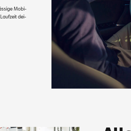
s­si­ge Mo­bi­
 Lauf­zeit dei­