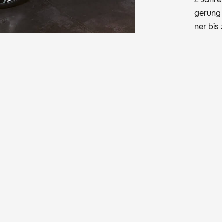
ge­rung 
ner bis 