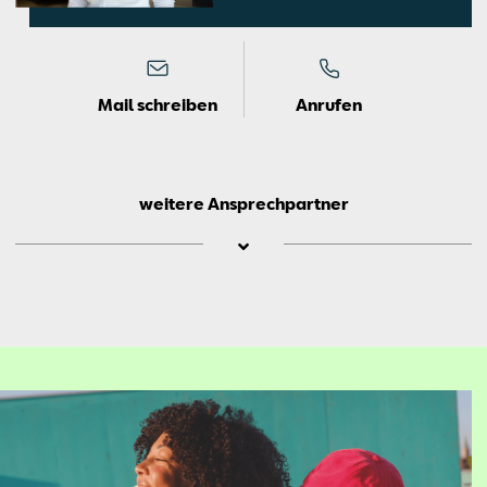
Mail schreiben
Anrufen
weitere Ansprechpartner
Ste­fa­nie
Schip­row­ski
Neu­wa­gen­dis­po­si­ti­on