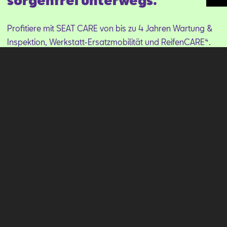
sorgenfrei unterwegs.
Mail schreiben
Kontaktformular
Anrufen
Profitiere mit SEAT CARE von bis zu 4 Jahren Wartung &
Inspektion, Werkstatt-Ersatzmobilität und ReifenCARE⁴.