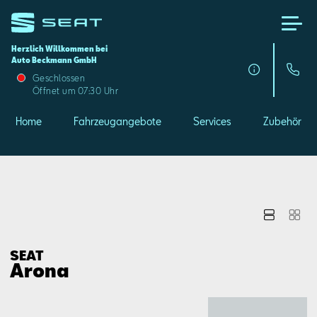
Herzlich Willkommen bei
Auto Beckmann GmbH
Home
Geschlossen
Öffnet um 07:30 Uhr
Fahrzeugangebote
Home
Fahrzeugangebote
Services
Zubehör
Services
Zubehör
SEAT FOR BUSINESS
SEAT
Arona
Über uns