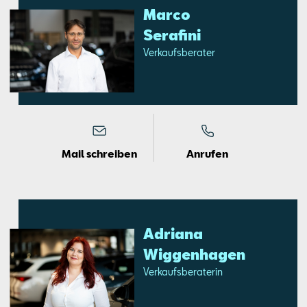
Mar­co
Sera­fi­ni
Ver­kaufs­be­ra­ter
Mail schreiben
Anrufen
Adria­na
Wig­gen­ha­gen
Ver­kaufs­be­ra­te­rin