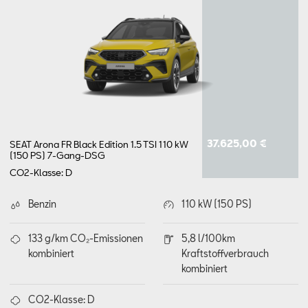
Aktionen
37.625,00 €
SEAT Arona FR Black Edition 1.5 TSI 110 kW
(150 PS) 7-Gang-DSG
CO2-Klasse: D
Benzin
110 kW (150 PS)
133 g/km CO₂-Emissionen
5,8 l/100km
kombiniert
Kraftstoffverbrauch
kombiniert
CO2-Klasse: D