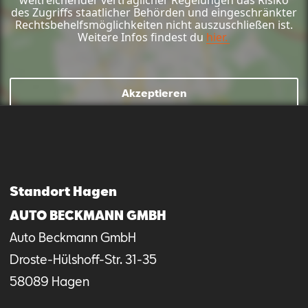
des Zugriffs staatlicher Behörden und eingeschränkter
Rechtsbehelfsmöglichkeiten nicht auszuschließen ist.
Weitere Infos findest du
hier.
Akzeptieren
Mail schreiben
Kontaktformular
Anrufen
Standort Hagen
AUTO BECKMANN GMBH
Auto Beckmann GmbH
Droste-Hülshoff-Str.
31-35
58089
Hagen