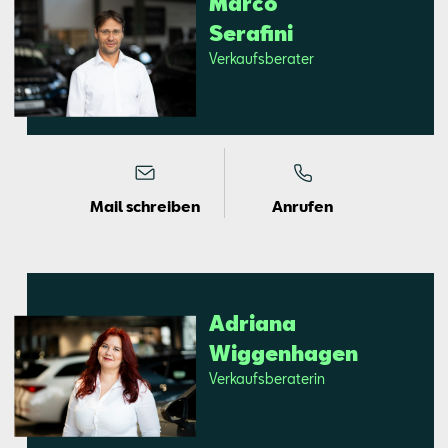
Mar­co
Sera­fi­ni
Ver­kaufs­be­ra­ter
Mail schreiben
Anrufen
Adria­na
Wig­gen­ha­gen
Ver­kaufs­be­ra­te­rin