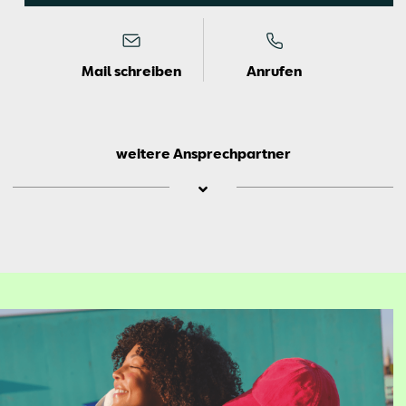
Mail schreiben
Anrufen
weitere Ansprechpartner
Ste­fa­nie
Schip­row­ski
Neu­wa­gen­dis­po­si­ti­on